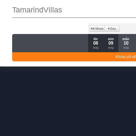
TamarindVillas
lör
sön
mån
08
09
10
aug
aug
aug
Klicka på ett