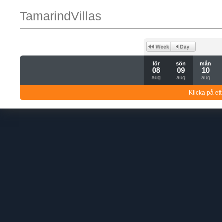
TamarindVillas
lör
sön
mån
08
09
10
aug
aug
aug
Klicka på ett