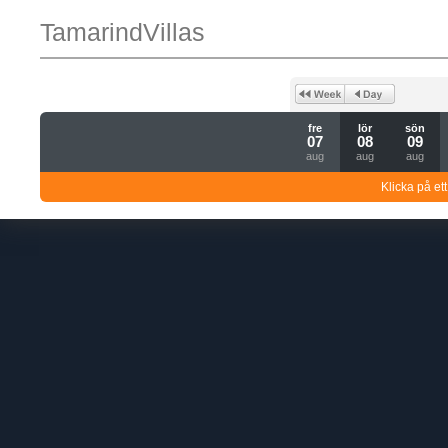
TamarindVillas
fre
lör
sön
07
08
09
aug
aug
aug
Klicka på ett