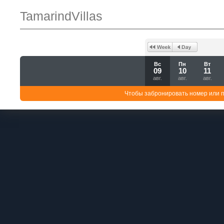
TamarindVillas
Вс
Пн
Вт
09
10
11
авг.
авг.
авг.
Чтобы забронировать номер или 