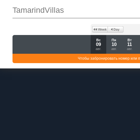
TamarindVillas
Вс
Пн
Вт
09
10
11
авг.
авг.
авг.
Чтобы забронировать номер или 