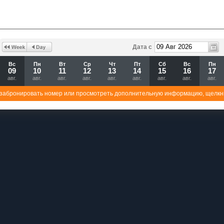
Дата с
Вс
Пн
Вт
Ср
Чт
Пт
Сб
Вс
Пн
09
10
11
12
13
14
15
16
17
авг.
авг.
авг.
авг.
авг.
авг.
авг.
авг.
авг.
забронировать номер или просмотреть дополнительную информацию, щелкн