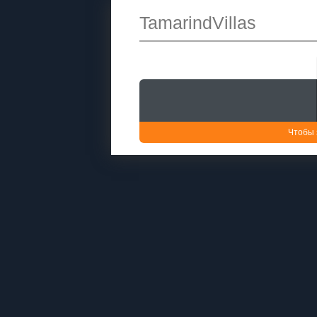
TamarindVillas
Чтобы 