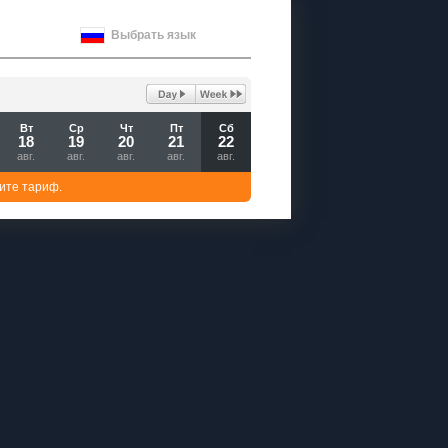
Выбрать язык
Вт
Ср
Чт
Пт
Сб
18
19
20
21
22
авг.
авг.
авг.
авг.
авг.
ите тариф.