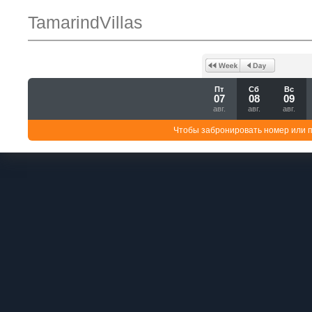
TamarindVillas
Пт
Сб
Вс
07
08
09
авг.
авг.
авг.
Чтобы забронировать номер или 