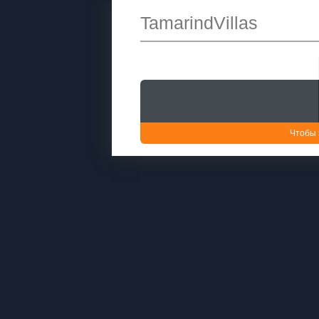
TamarindVillas
Чтобы 