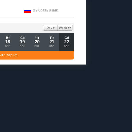
Выбрать язык
Вт
Ср
Чт
Пт
Сб
18
19
20
21
22
авг.
авг.
авг.
авг.
авг.
ите тариф.