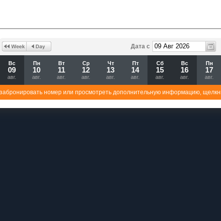
Дата с
Вс
Пн
Вт
Ср
Чт
Пт
Сб
Вс
Пн
09
10
11
12
13
14
15
16
17
авг.
авг.
авг.
авг.
авг.
авг.
авг.
авг.
авг.
забронировать номер или просмотреть дополнительную информацию, щелкн