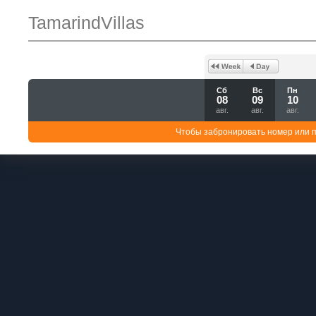
TamarindVillas
Сб
Вс
Пн
08
09
10
авг.
авг.
авг.
Чтобы забронировать номер или 