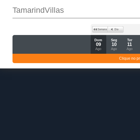
TamarindVillas
Dom
Seg
Ter
09
10
11
Ago
Ago
Ago
Clique no p