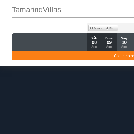
TamarindVillas
Sáb
Dom
Seg
08
09
10
Ago
Ago
Ago
Clique no p