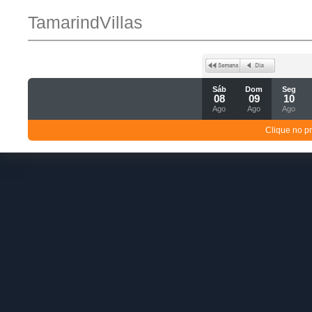
TamarindVillas
Sáb
Dom
Seg
08
09
10
Ago
Ago
Ago
Clique no p