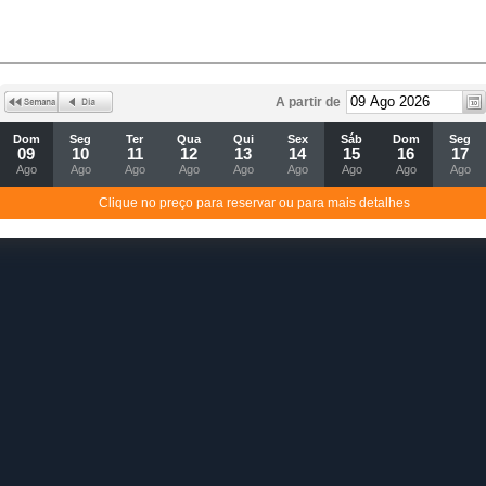
A partir de
Dom
Seg
Ter
Qua
Qui
Sex
Sáb
Dom
Seg
09
10
11
12
13
14
15
16
17
Ago
Ago
Ago
Ago
Ago
Ago
Ago
Ago
Ago
Clique no preço para reservar ou para mais detalhes