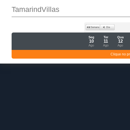
TamarindVillas
Seg
Ter
Qua
10
11
12
Ago
Ago
Ago
Clique no p