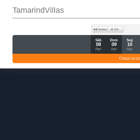
TamarindVillas
Sáb
Dom
Seg
08
09
10
Ago
Ago
Ago
Clique no p