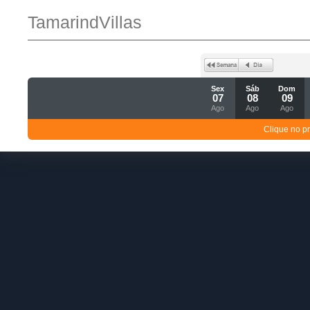
TamarindVillas
Sex
Sáb
Dom
07
08
09
Ago
Ago
Ago
Clique no p