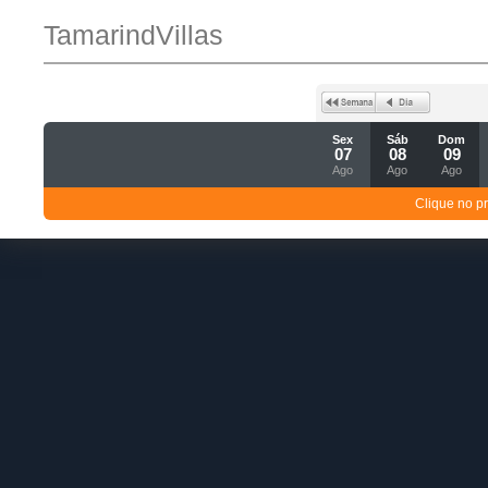
TamarindVillas
Sex
Sáb
Dom
07
08
09
Ago
Ago
Ago
Clique no p