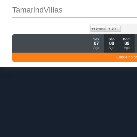
TamarindVillas
Sex
Sáb
Dom
07
08
09
Ago
Ago
Ago
Clique no p