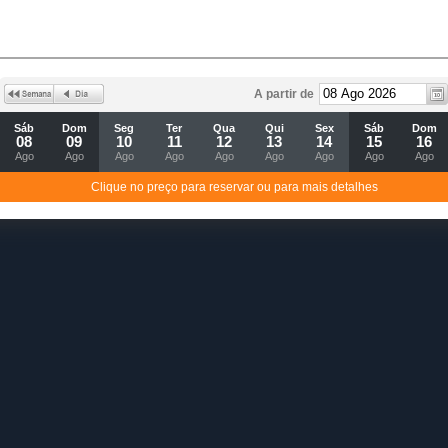
A partir de
Sáb
Dom
Seg
Ter
Qua
Qui
Sex
Sáb
Dom
08
09
10
11
12
13
14
15
16
Ago
Ago
Ago
Ago
Ago
Ago
Ago
Ago
Ago
Clique no preço para reservar ou para mais detalhes