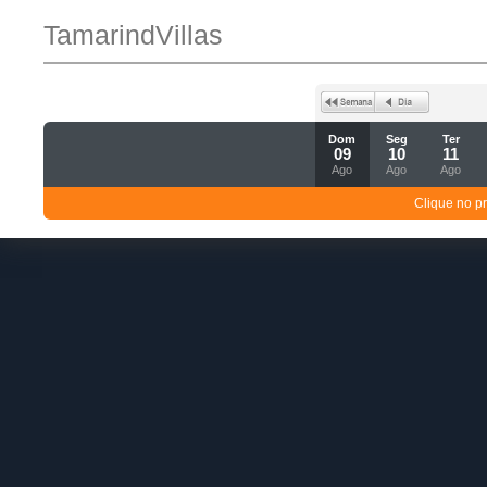
TamarindVillas
Dom
Seg
Ter
09
10
11
Ago
Ago
Ago
Clique no p