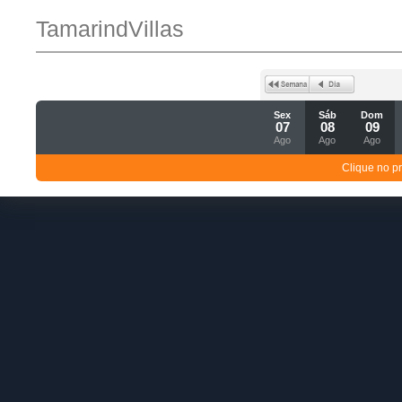
TamarindVillas
Sex
Sáb
Dom
07
08
09
Ago
Ago
Ago
Clique no p