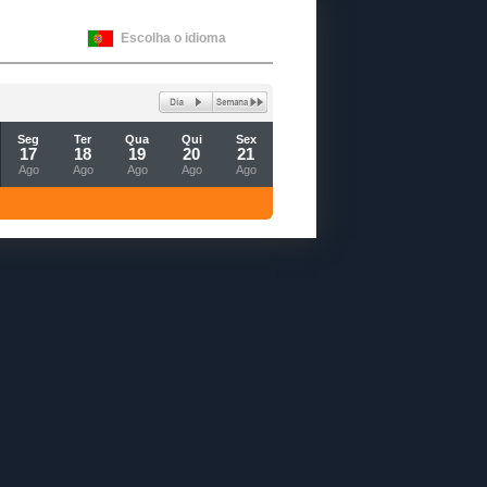
Escolha o idioma
Seg
Ter
Qua
Qui
Sex
17
18
19
20
21
Ago
Ago
Ago
Ago
Ago