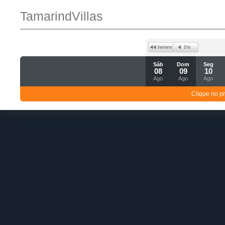
TamarindVillas
Sáb
Dom
Seg
08
09
10
Ago
Ago
Ago
Clique no p