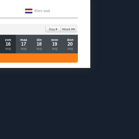
Kies taal
zon
maa
din
woe
don
16
17
18
19
20
aug
aug
aug
aug
aug