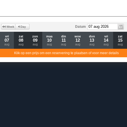
Datum
vri
zat
zon
maa
din
woe
don
vri
zat
07
08
09
10
11
12
13
14
15
aug
aug
aug
aug
aug
aug
aug
aug
aug
Klik op een prijs om een reservering te plaatsen of voor meer details