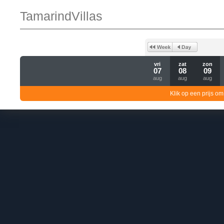
TamarindVillas
vri
zat
zon
07
08
09
aug
aug
aug
Klik op een prijs om