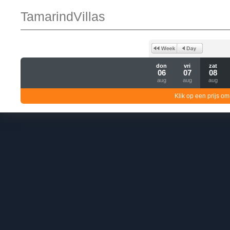
TamarindVillas
don
vri
zat
06
07
08
aug
aug
aug
Klik op een prijs om