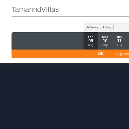
TamarindVillas
zon
maa
din
09
10
11
aug
aug
aug
Klik op een prijs om