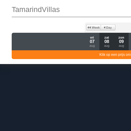
TamarindVillas
vri
zat
zon
07
08
09
aug
aug
aug
Klik op een prijs om