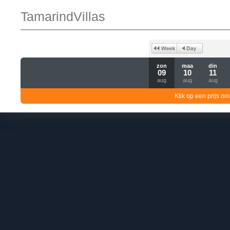
TamarindVillas
zon
maa
din
09
10
11
aug
aug
aug
Klik op een prijs om