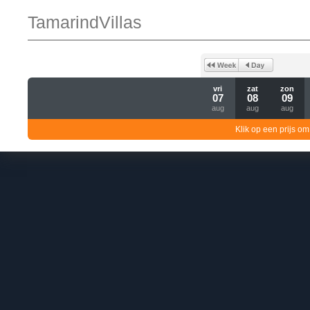
TamarindVillas
vri
zat
zon
07
08
09
aug
aug
aug
Klik op een prijs om