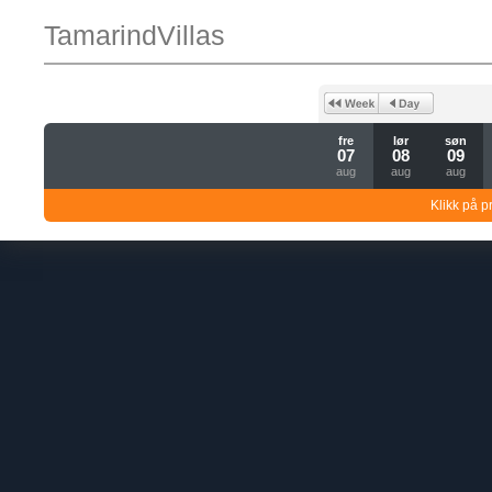
TamarindVillas
fre
lør
søn
07
08
09
aug
aug
aug
Klikk på pr