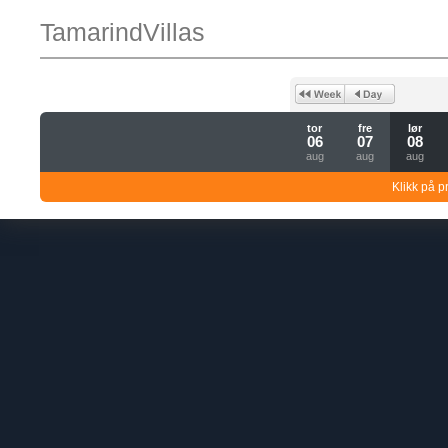
TamarindVillas
tor
fre
lør
06
07
08
aug
aug
aug
Klikk på pr