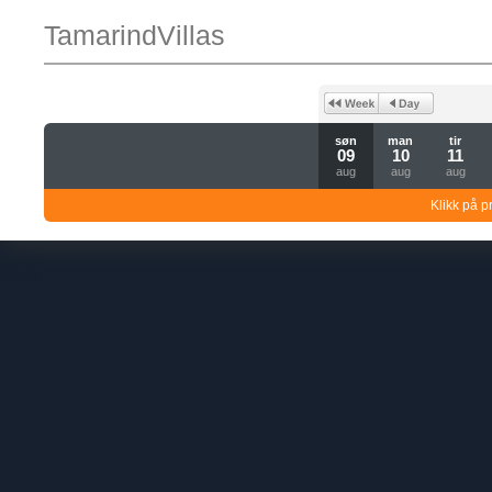
TamarindVillas
søn
man
tir
09
10
11
aug
aug
aug
Klikk på pr