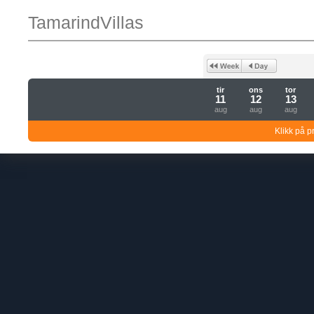
TamarindVillas
tir
ons
tor
11
12
13
aug
aug
aug
Klikk på pr