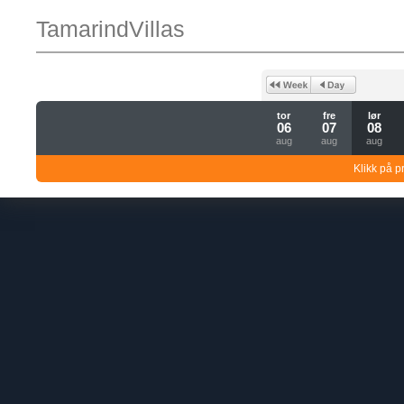
TamarindVillas
tor
fre
lør
06
07
08
aug
aug
aug
Klikk på pr