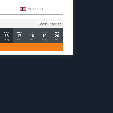
Velg språk
søn
man
tir
ons
tor
16
17
18
19
20
aug
aug
aug
aug
aug