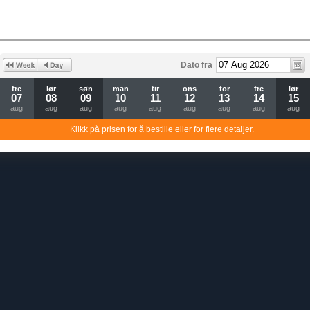
Dato fra
fre
lør
søn
man
tir
ons
tor
fre
lør
07
08
09
10
11
12
13
14
15
aug
aug
aug
aug
aug
aug
aug
aug
aug
Klikk på prisen for å bestille eller for flere detaljer.