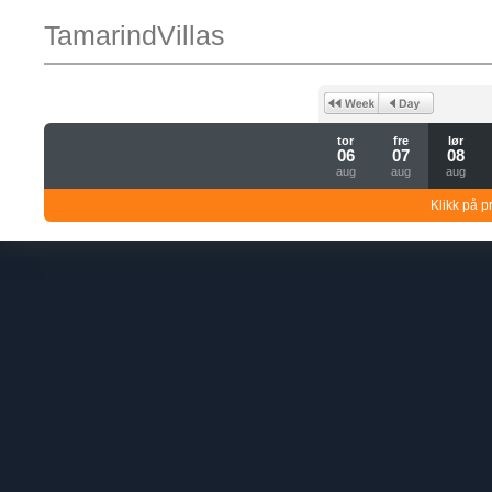
TamarindVillas
tor
fre
lør
06
07
08
aug
aug
aug
Klikk på pr