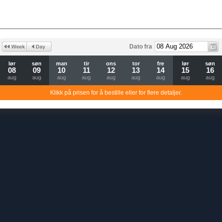
Dato fra
lør
søn
man
tir
ons
tor
fre
lør
søn
08
09
10
11
12
13
14
15
16
aug
aug
aug
aug
aug
aug
aug
aug
aug
Klikk på prisen for å bestille eller for flere detaljer.