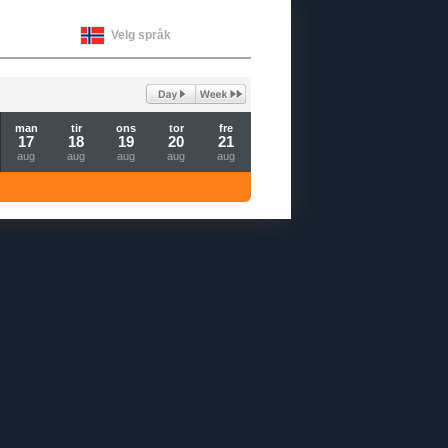
Velg språk
man
tir
ons
tor
fre
17
18
19
20
21
aug
aug
aug
aug
aug