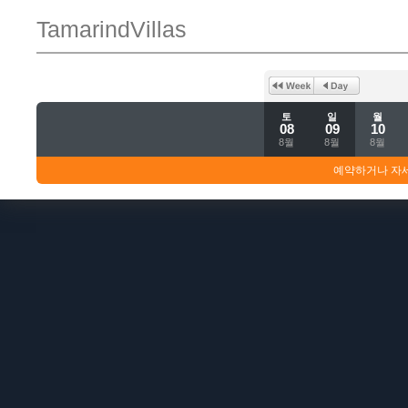
TamarindVillas
토
일
월
08
09
10
8월
8월
8월
예약하거나 자