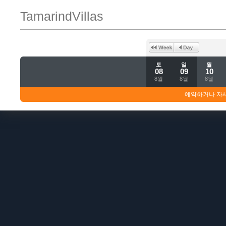
TamarindVillas
토
일
월
08
09
10
8월
8월
8월
예약하거나 자