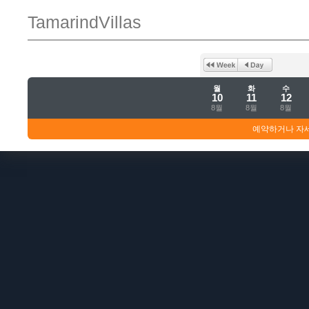
TamarindVillas
월
화
수
10
11
12
8월
8월
8월
예약하거나 자