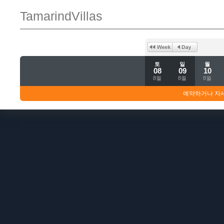
TamarindVillas
토
일
월
08
09
10
8월
8월
8월
예약하거나 자