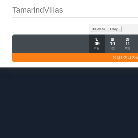
TamarindVillas
일
월
화
09
10
11
8월
8월
8월
예약하거나 자