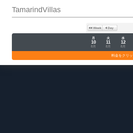
TamarindVillas
月
火
水
10
11
12
8月
8月
8月
料金をクリッ