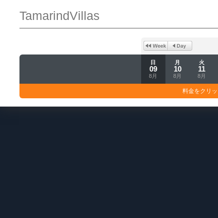
TamarindVillas
日
月
火
09
10
11
8月
8月
8月
料金をクリッ