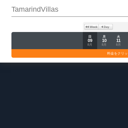
TamarindVillas
日
月
火
09
10
11
8月
8月
8月
料金をクリッ