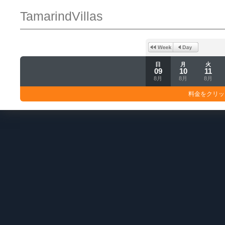
TamarindVillas
日
月
火
09
10
11
8月
8月
8月
料金をクリッ