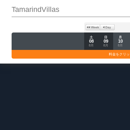
TamarindVillas
土
日
月
08
09
10
8月
8月
8月
料金をクリッ