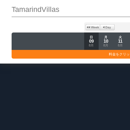
TamarindVillas
日
月
火
09
10
11
8月
8月
8月
料金をクリッ