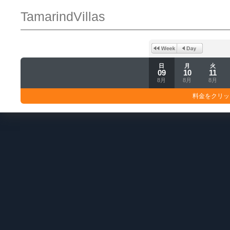
TamarindVillas
日
月
火
09
10
11
8月
8月
8月
料金をクリッ